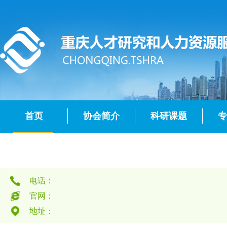
首页
协会简介
科研课题
专
电话：
官网：
地址：