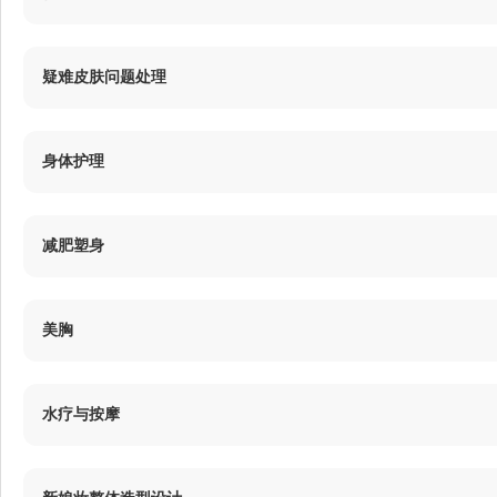
2.1
美容咨询
疑难皮肤问题处理
53分钟
3.1
疑难皮肤问题分析与检测
2.2
营养和美容的内容及作用
身体护理
53分钟
56分钟
4.1
经穴按摩
3.2
扁平疣的识别
2.3
常见美容问题的营养调理
减肥塑身
56分钟
54分钟
47分钟
5.1
肥胖体型的诊断和肥胖的影响因素
4.2
头、肩颈按摩
3.3
银屑病的识别
2.4
居家护理的内容及作用
美胸
52分钟
58分钟
53分钟
50分钟
6.1
乳房生理知识
5.2
四肢和躯干部测量方法
3.4
脂溢性皮炎识别
2.5
居家护理流程
水疗与按摩
65分钟
63分钟
51分钟
45分钟
7.1
水疗、SPA的类型、特点及功效
6.2
美胸用品分类、作用及美胸护理操作程序和要求
5.3
减肥塑身的护理知识及制定减肥塑身方案