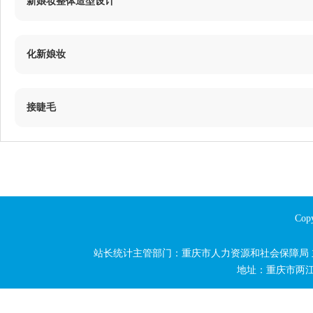
3.5
日光性皮炎识别
新娘妆整体造型设计
54分钟
52分钟
50分钟
47分钟
8.1
新娘妆造型的类型、特点及要求
7.2
水疗、SPA设施、设备使用及护理流程
6.3
微电脑美胸仪等仪器设备
5.4
减肥塑身仪器的作用及操作
化新娘妆
3.6
单纯性疱疹的识别
49分钟
52分钟
49分钟
51分钟
55分钟
9.1
新娘妆的化妆方法及要求
8.2
新娘妆发饰和婚纱类型及特点
7.3
瑞典式按摩
5.5
减肥塑身用品的功效
接睫毛
3.7
62分钟
汗管瘤的识别
49分钟
57分钟
51分钟
62分钟
10.1
接睫毛的基本原理
9.2
新娘妆、新郎和伴娘的化妆
5.6
蜂窝组织护理
52分钟
3.8
65分钟
糖皮质激素依赖性皮炎识别
53分钟
59分钟
10.2
接睫毛用品用具的种类及使用
9.3
光色与妆色关系及色彩在化妆造型中应用
Copy
55分钟
3.9
57分钟
毛周角质化病识别
60分钟
站长统计主管部门：重庆市人力资源和社会保障局
10.3
睫毛的程序及操作
地址：重庆市两江新区
61分钟
4
损美性皮肤护理——色斑皮肤
72分钟