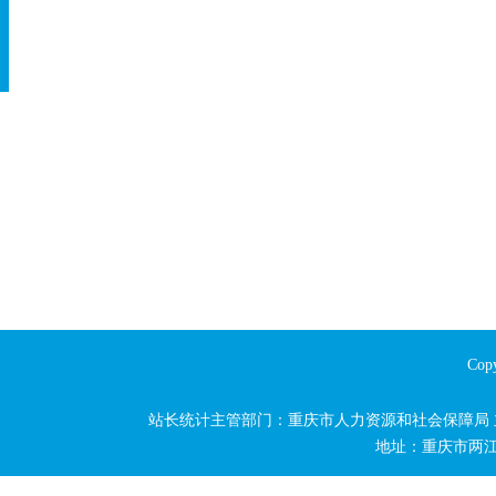
Copy
站长统计主管部门：重庆市人力资源和社会保障局
地址：重庆市两江新区