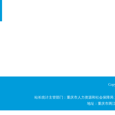
Copy
站长统计主管部门：重庆市人力资源和社会保障局
地址：重庆市两江新区